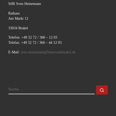
StBI Sven Heinemann
Rathaus
Am Markt 12
33034 Brakel
Telefon: +49 52 72 / 360 – 12 03
Telefax: +49 52 72 / 360 – 44 12 03
E-Mail:
sven.heinemann@feuerwehrbrakel.de
SUCHE
Such