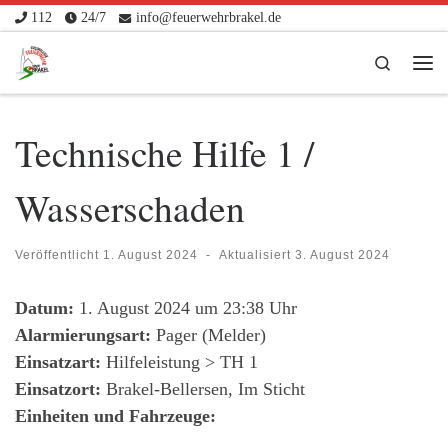
112
24/7
info@feuerwehrbrakel.de
Zum Inhalt springen
Search
Me
Technische Hilfe 1 /
Wasserschaden
Veröffentlicht
1. August 2024
-
Aktualisiert
3. August 2024
Datum:
1. August 2024 um 23:38 Uhr
Alarmierungsart:
Pager (Melder)
Einsatzart:
Hilfeleistung > TH 1
Einsatzort:
Brakel-Bellersen, Im Sticht
Einheiten und Fahrzeuge: