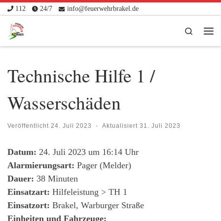
112
24/7
info@feuerwehrbrakel.de
Zum Inhalt springen
Search
Me
Technische Hilfe 1 /
Wasserschäden
Veröffentlicht
24. Juli 2023
-
Aktualisiert
31. Juli 2023
Datum:
24. Juli 2023 um 16:14 Uhr
Alarmierungsart:
Pager (Melder)
Dauer:
38 Minuten
Einsatzart:
Hilfeleistung > TH 1
Einsatzort:
Brakel, Warburger Straße
Einheiten und Fahrzeuge: