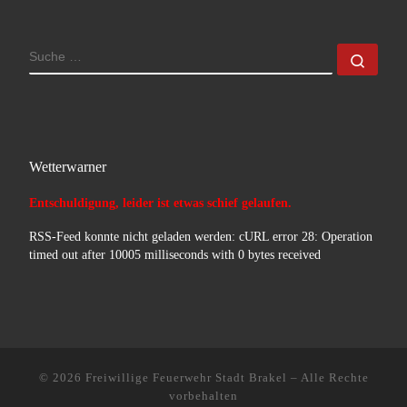
SUCHE
Such
Wetterwarner
Entschuldigung, leider ist etwas schief gelaufen.
RSS-Feed konnte nicht geladen werden: cURL error 28: Operation
timed out after 10005 milliseconds with 0 bytes received
© 2026
Freiwillige Feuerwehr Stadt Brakel
–
Alle Rechte
vorbehalten