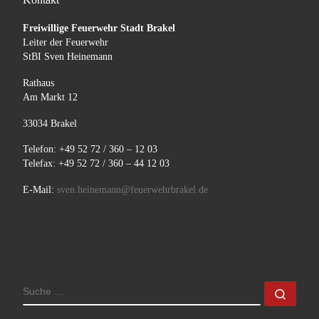
Freiwillige Feuerwehr Stadt Brakel
Leiter der Feuerwehr
StBI Sven Heinemann
Rathaus
Am Markt 12
33034 Brakel
Telefon: +49 52 72 / 360 – 12 03
Telefax: +49 52 72 / 360 – 44 12 03
E-Mail:
sven.heinemann@feuerwehrbrakel.de
SUCHE
Such