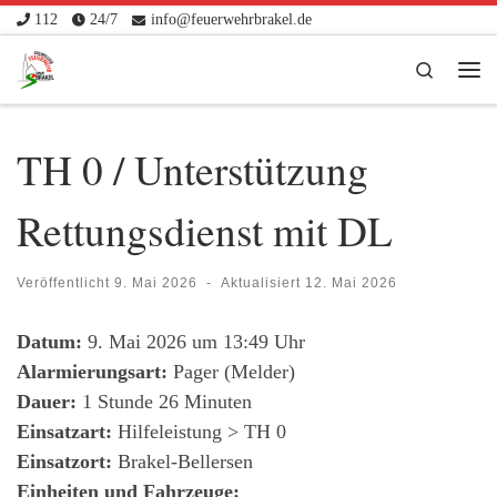
112
24/7
info@feuerwehrbrakel.de
Zum Inhalt springen
Search
Me
TH 0 / Unterstützung
Rettungsdienst mit DL
Veröffentlicht
9. Mai 2026
-
Aktualisiert
12. Mai 2026
Datum:
9. Mai 2026 um 13:49 Uhr
Alarmierungsart:
Pager (Melder)
Dauer:
1 Stunde 26 Minuten
Einsatzart:
Hilfeleistung > TH 0
Einsatzort:
Brakel-Bellersen
Einheiten und Fahrzeuge: