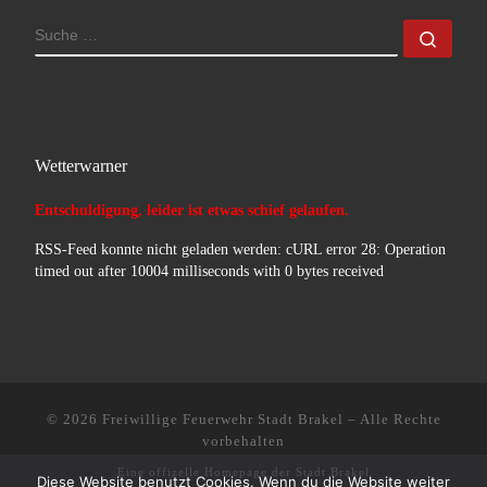
SUCHE
Such
Wetterwarner
Entschuldigung, leider ist etwas schief gelaufen.
RSS-Feed konnte nicht geladen werden: cURL error 28: Operation
timed out after 10004 milliseconds with 0 bytes received
© 2026
Freiwillige Feuerwehr Stadt Brakel
–
Alle Rechte
vorbehalten
Eine offizelle Homepage der
Stadt Brakel
Diese Website benutzt Cookies. Wenn du die Website weiter