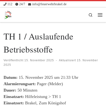
112
24/7
info@feuerwehrbrakel.de
Zum Inhalt springen
Search
Me
TH 1 / Auslaufende
Betriebsstoffe
Veröffentlicht
15. November 2025
-
Aktualisiert
15. November
2025
Datum:
15. November 2025 um 21:33 Uhr
Alarmierungsart:
Pager (Melder)
Dauer:
50 Minuten
Einsatzart:
Hilfeleistung > TH 1
Einsatzort:
Brakel, Zum Königshof