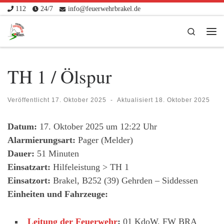
112
24/7
info@feuerwehrbrakel.de
Zum Inhalt springen
Search
Me
TH 1 / Ölspur
Veröffentlicht
17. Oktober 2025
-
Aktualisiert
18. Oktober 2025
Datum:
17. Oktober 2025 um 12:22 Uhr
Alarmierungsart:
Pager (Melder)
Dauer:
51 Minuten
Einsatzart:
Hilfeleistung > TH 1
Einsatzort:
Brakel, B252 (39) Gehrden – Siddessen
Einheiten und Fahrzeuge:
Leitung der Feuerwehr
:
01 KdoW, FW BRA