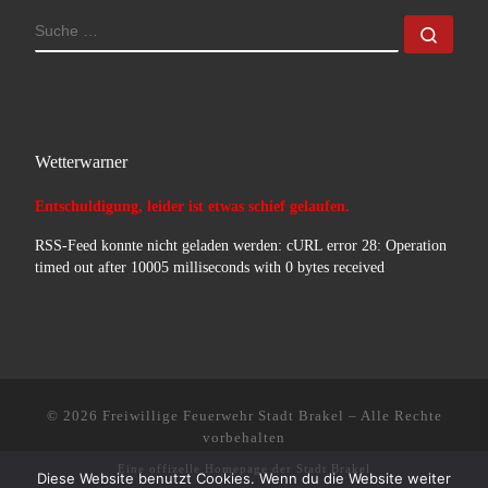
SUCHE
Such
Wetterwarner
Entschuldigung, leider ist etwas schief gelaufen.
RSS-Feed konnte nicht geladen werden: cURL error 28: Operation
timed out after 10005 milliseconds with 0 bytes received
© 2026
Freiwillige Feuerwehr Stadt Brakel
–
Alle Rechte
vorbehalten
Eine offizelle Homepage der
Stadt Brakel
Diese Website benutzt Cookies. Wenn du die Website weiter