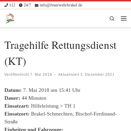
112
24/7
info@feuerwehrbrakel.de
Zum Inhalt springen
Search
Me
Tragehilfe Rettungsdienst
(KT)
Veröffentlicht
7. Mai 2018
-
Aktualisiert
3. Dezember 2021
Datum:
7. Mai 2018 um 15:41 Uhr
Dauer:
44 Minuten
Einsatzart:
Hilfeleistung > TH 1
Einsatzort:
Brakel-Schmechten, Bischof-Ferdinand-
Straße
Einheiten und Fahrzeuge: