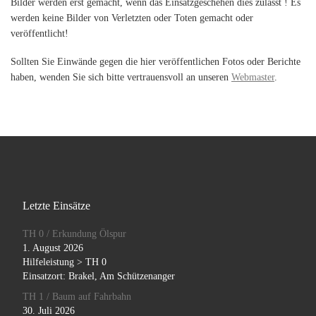
Bilder werden erst gemacht, wenn das Einsatzgeschehen dies zulässt ! Es
werden keine Bilder von Verletzten oder Toten gemacht oder
veröffentlicht!
Sollten Sie Einwände gegen die hier veröffentlichen Fotos oder Berichte
haben, wenden Sie sich bitte vertrauensvoll an unseren
Webmaster
.
Letzte Einsätze
TH 0 / Erkundung Ölspur
1. August 2026
Hilfeleistung > TH 0
Einsatzort: Brakel, Am Schützenanger
TH 1 / Baum auf Fahrbahn
30. Juli 2026