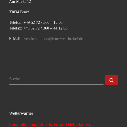
Am Markt 12
33034 Brakel
Telefon: +49 52 72 / 360 – 12 03
Telefax: +49 52 72 / 360 – 44 12 03
E-Mail:
sven.heinemann@feuerwehrbrakel.de
SUCHE
Such
Wetterwarner
Entschuldigung, leider ist etwas schief gelaufen.