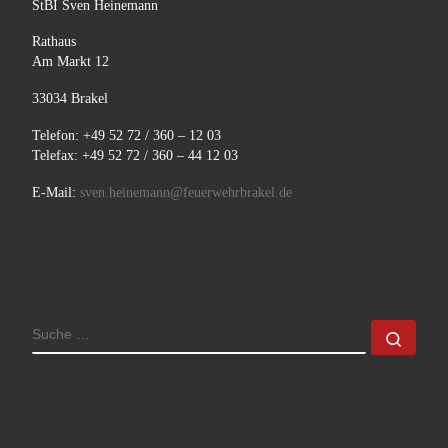
StBI Sven Heinemann
Rathaus
Am Markt 12
33034 Brakel
Telefon: +49 52 72 / 360 – 12 03
Telefax: +49 52 72 / 360 – 44 12 03
E-Mail:
sven.heinemann@feuerwehrbrakel.de
SUCHE
Such