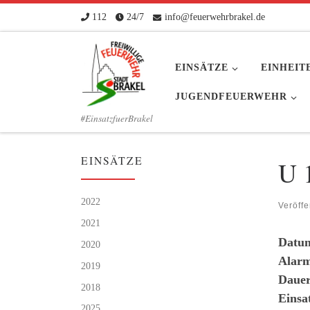
112
24/7
info@feuerwehrbrakel.de
Zum Inhalt springen
EINSÄTZE
EINHEIT
JUGENDFEUERWEHR
#EinsatzfuerBrakel
EINSÄTZE
U 
2022
Veröffe
2021
Datu
2020
Alarm
2019
Dauer
2018
Einsa
2025