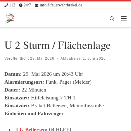
112
24/7
info@feuerwehrbrakel.de
Zum Inhalt springen
Search
Me
U 2 Sturm / Flächenlage
Veröffentlicht
29. Mai 2026
-
Aktualisiert
1. Juni 2026
Datum:
29. Mai 2026 um 20:43 Uhr
Alarmierungsart:
Funk, Pager (Melder)
Dauer:
22 Minuten
Einsatzart:
Hilfeleistung > TH 1
Einsatzort:
Brakel-Bellersen, Meinolfusstraße
Einheiten und Fahrzeuge:
LG Bellersen
:
04 HLF10