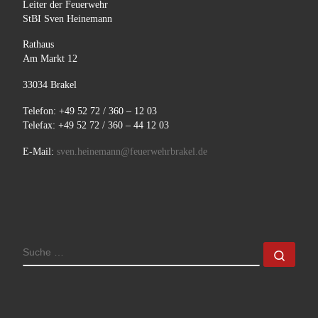
Leiter der Feuerwehr
StBI Sven Heinemann
Rathaus
Am Markt 12
33034 Brakel
Telefon: +49 52 72 / 360 – 12 03
Telefax: +49 52 72 / 360 – 44 12 03
E-Mail:
sven.heinemann@feuerwehrbrakel.de
SUCHE
Such