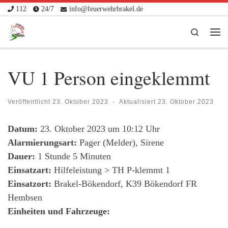
112
24/7
info@feuerwehrbrakel.de
Zum Inhalt springen
Search
Me
VU 1 Person eingeklemmt
Veröffentlicht
23. Oktober 2023
-
Aktualisiert
23. Oktober 2023
Datum:
23. Oktober 2023 um 10:12 Uhr
Alarmierungsart:
Pager (Melder), Sirene
Dauer:
1 Stunde 5 Minuten
Einsatzart:
Hilfeleistung > TH P-klemmt 1
Einsatzort:
Brakel-Bökendorf, K39 Bökendorf FR
Hembsen
Einheiten und Fahrzeuge: