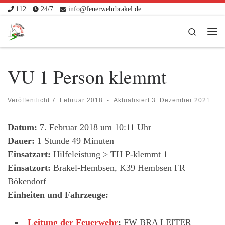
112
24/7
info@feuerwehrbrakel.de
Zum Inhalt springen
Search
Me
VU 1 Person klemmt
Veröffentlicht
7. Februar 2018
-
Aktualisiert
3. Dezember 2021
Datum:
7. Februar 2018 um 10:11 Uhr
Dauer:
1 Stunde 49 Minuten
Einsatzart:
Hilfeleistung > TH P-klemmt 1
Einsatzort:
Brakel-Hembsen, K39 Hembsen FR
Bökendorf
Einheiten und Fahrzeuge:
Leitung der Feuerwehr
:
FW BRA LEITER