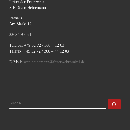
Leiter der Feuerwehr
StBI Sven Heinemann
Rathaus
Am Markt 12
33034 Brakel
Telefon: +49 52 72 / 360 – 12 03
Telefax: +49 52 72 / 360 – 44 12 03
E-Mail:
sven.heinemann@feuerwehrbrakel.de
SUCHE
Such