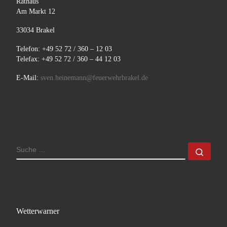
Rathaus
Am Markt 12
33034 Brakel
Telefon: +49 52 72 / 360 – 12 03
Telefax: +49 52 72 / 360 – 44 12 03
E-Mail:
sven.heinemann@feuerwehrbrakel.de
SUCHE
Such
Wetterwarner