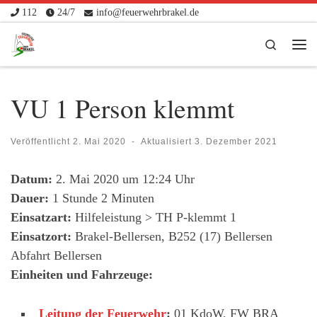
112
24/7
info@feuerwehrbrakel.de
Zum Inhalt springen
Search
Me
VU 1 Person klemmt
Veröffentlicht
2. Mai 2020
-
Aktualisiert
3. Dezember 2021
Datum:
2. Mai 2020 um 12:24 Uhr
Dauer:
1 Stunde 2 Minuten
Einsatzart:
Hilfeleistung > TH P-klemmt 1
Einsatzort:
Brakel-Bellersen, B252 (17) Bellersen
Abfahrt Bellersen
Einheiten und Fahrzeuge:
Leitung der Feuerwehr
:
01 KdoW, FW BRA