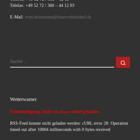
Telefax: +49 52 72 / 360 – 44 12 03
E-Mail:
sven.heinemann@feuerwehrbrakel.de
SUCHE
Such
Wetterwarner
Entschuldigung, leider ist etwas schief gelaufen.
RSS-Feed konnte nicht geladen werden: cURL error 28: Operation
timed out after 10004 milliseconds with 0 bytes received