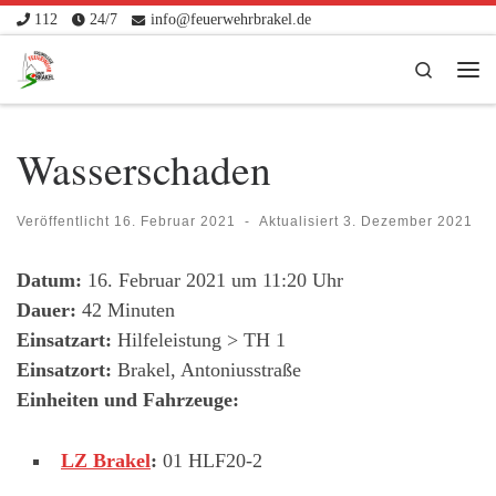
112
24/7
info@feuerwehrbrakel.de
Zum Inhalt springen
Search
Me
Wasserschaden
Veröffentlicht
16. Februar 2021
-
Aktualisiert
3. Dezember 2021
Datum:
16. Februar 2021 um 11:20 Uhr
Dauer:
42 Minuten
Einsatzart:
Hilfeleistung > TH 1
Einsatzort:
Brakel, Antoniusstraße
Einheiten und Fahrzeuge:
LZ Brakel
:
01 HLF20-2