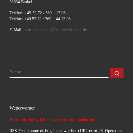
33034 Brakel
Telefon: +49 52 72 / 360 – 12 03
Telefax: +49 52 72 / 360 – 44 12 03
E-Mail:
sven.heinemann@feuerwehrbrakel.de
SUCHE
Such
Wetterwarner
Entschuldigung, leider ist etwas schief gelaufen.
RSS-Feed konnte nicht geladen werden: cURL error 28: Operation