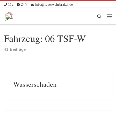
112
24/7
info@feuerwehrbrakel.de
Zum Inhalt springen
Search
Me
Fahrzeug:
06 TSF-W
41 Beiträge
Wasserschaden