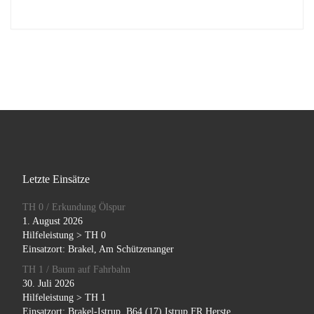
Letzte Einsätze
TH 0 / Erkundung Ölspur
1. August 2026
Hilfeleistung > TH 0
Einsatzort: Brakel, Am Schützenanger
TH 1 / Baum auf Fahrbahn
30. Juli 2026
Hilfeleistung > TH 1
Einsatzort: Brakel-Istrup, B64 (17) Istrup FR Herste