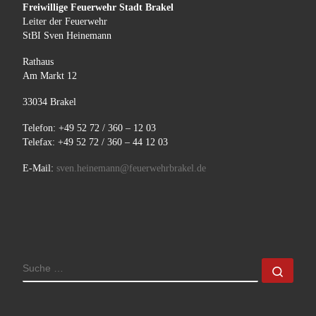
Freiwillige Feuerwehr Stadt Brakel
Leiter der Feuerwehr
StBI Sven Heinemann
Rathaus
Am Markt 12
33034 Brakel
Telefon: +49 52 72 / 360 – 12 03
Telefax: +49 52 72 / 360 – 44 12 03
E-Mail:
sven.heinemann@feuerwehrbrakel.de
SUCHE
Such