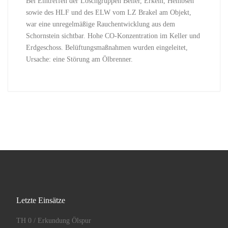
Bei Eintreffen der Löschgruppen Beller, Erkeln, Hembsen
sowie des HLF und des ELW vom LZ Brakel am Objekt,
war eine unregelmäßige Rauchentwicklung aus dem
Schornstein sichtbar. Hohe CO-Konzentration im Keller und
Erdgeschoss. Belüftungsmaßnahmen wurden eingeleitet,
Ursache: eine Störung am Ölbrenner.
Letzte Einsätze
TH 0 / Erkundung Ölspur