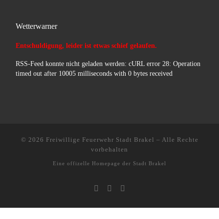
Wetterwarner
Entschuldigung, leider ist etwas schief gelaufen.
RSS-Feed konnte nicht geladen werden: cURL error 28: Operation
timed out after 10005 milliseconds with 0 bytes received
© 2026
Freiwillige Feuerwehr Stadt Brakel
–
Alle Rechte
vorbehalten
Eine offizelle Homepage der
Stadt Brakel