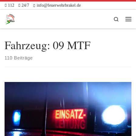
112
24/7
info@feuerwehrbrakel.de
Zum Inhalt springen
Search
Me
Fahrzeug:
09 MTF
110 Beiträge