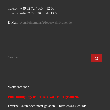
Telefon: +49 52 72 / 360 – 12 03
Telefax: +49 52 72 / 360 – 44 12 03
E-Mail:
sven.heinemann@feuerwehrbrakel.de
SUCHE
Such
Wetterwarner
Entschuldigung, leider ist etwas schief gelaufen.
Externe Daten noch nicht geladen… bitte etwas Geduld!