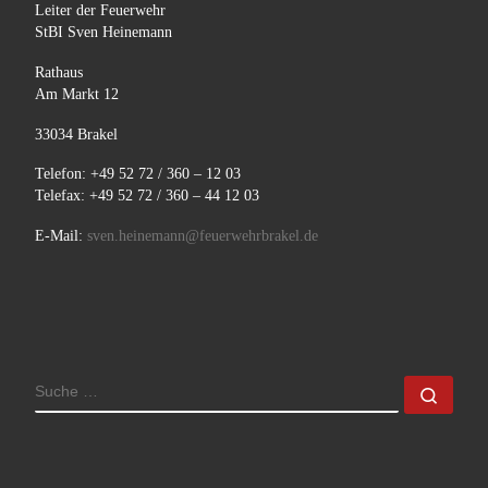
Leiter der Feuerwehr
StBI Sven Heinemann
Rathaus
Am Markt 12
33034 Brakel
Telefon: +49 52 72 / 360 – 12 03
Telefax: +49 52 72 / 360 – 44 12 03
E-Mail:
sven.heinemann@feuerwehrbrakel.de
SUCHE
Such