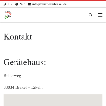
112
24/7
info@feuerwehrbrakel.de
Zum Inhalt springen
Search
Me
Kontakt
Gerätehaus:
Bellerweg
33034 Brakel – Erkeln