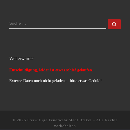
SUCHE
Such
Wetterwarner
Entschuldigung, leider ist etwas schief gelaufen.
Externe Daten noch nicht geladen… bitte etwas Geduld!
© 2026
Freiwillige Feuerwehr Stadt Brakel
–
Alle Rechte
vorbehalten