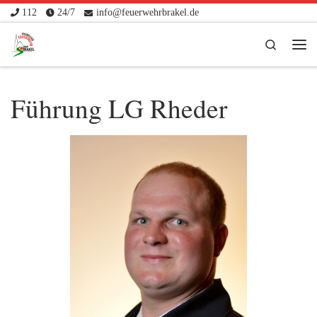
112
24/7
info@feuerwehrbrakel.de
Zum Inhalt springen
Search
Me
Führung LG Rheder