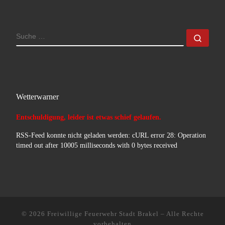
SUCHE
Such
Wetterwarner
Entschuldigung, leider ist etwas schief gelaufen.
RSS-Feed konnte nicht geladen werden: cURL error 28: Operation
timed out after 10005 milliseconds with 0 bytes received
© 2026
Freiwillige Feuerwehr Stadt Brakel
–
Alle Rechte
vorbehalten