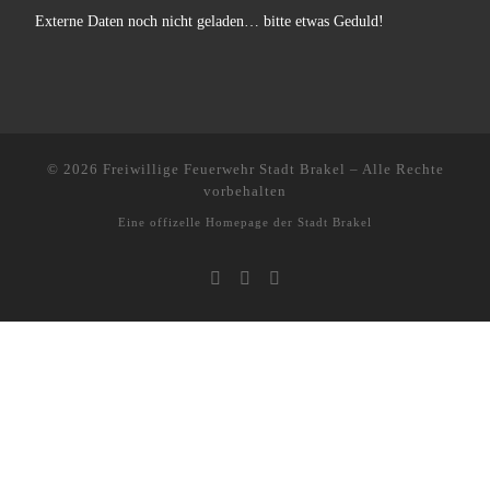
Externe Daten noch nicht geladen… bitte etwas Geduld!
© 2026
Freiwillige Feuerwehr Stadt Brakel
–
Alle Rechte
vorbehalten
Eine offizelle Homepage der
Stadt Brakel