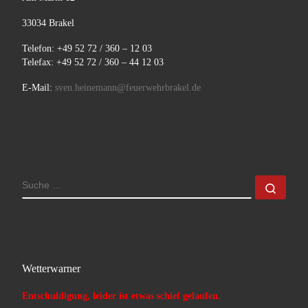
33034 Brakel
Telefon: +49 52 72 / 360 – 12 03
Telefax: +49 52 72 / 360 – 44 12 03
E-Mail:
sven.heinemann@feuerwehrbrakel.de
SUCHE
Such
Wetterwarner
Entschuldigung, leider ist etwas schief gelaufen.