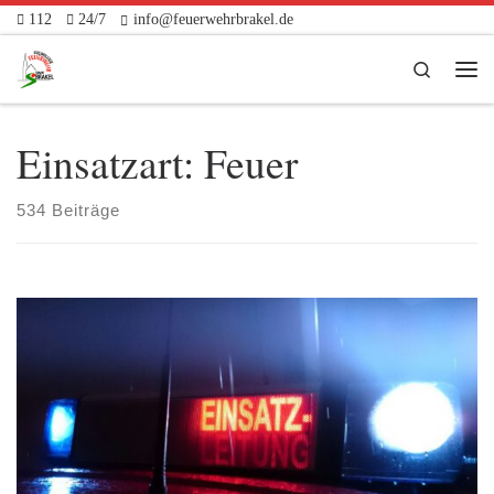
112
24/7
info@feuerwehrbrakel.de
Zum Inhalt springen
Search
Me
Einsatzart:
Feuer
534 Beiträge