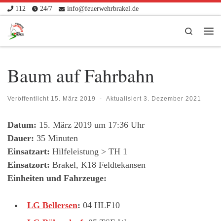
112
24/7
info@feuerwehrbrakel.de
Zum Inhalt springen
Search
Me
Baum auf Fahrbahn
Veröffentlicht
15. März 2019
-
Aktualisiert
3. Dezember 2021
Datum:
15. März 2019 um 17:36 Uhr
Dauer:
35 Minuten
Einsatzart:
Hilfeleistung > TH 1
Einsatzort:
Brakel, K18 Feldtekansen
Einheiten und Fahrzeuge:
LG Bellersen
:
04 HLF10