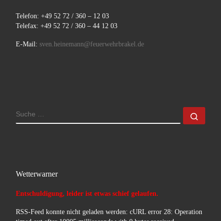
Telefon: +49 52 72 / 360 – 12 03
Telefax: +49 52 72 / 360 – 44 12 03
E-Mail:
sven.heinemann@feuerwehrbrakel.de
SUCHE
Such
Wetterwarner
Entschuldigung, leider ist etwas schief gelaufen.
RSS-Feed konnte nicht geladen werden: cURL error 28: Operation