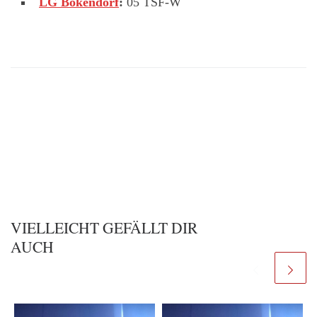
LG Bökendorf
:
05 TSF-W
VIELLEICHT GEFÄLLT DIR
AUCH