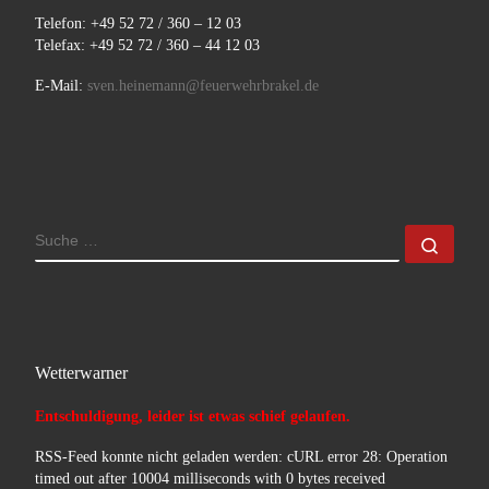
Telefon: +49 52 72 / 360 – 12 03
Telefax: +49 52 72 / 360 – 44 12 03
E-Mail:
sven.heinemann@feuerwehrbrakel.de
SUCHE
Such
Wetterwarner
Entschuldigung, leider ist etwas schief gelaufen.
RSS-Feed konnte nicht geladen werden: cURL error 28: Operation
timed out after 10004 milliseconds with 0 bytes received