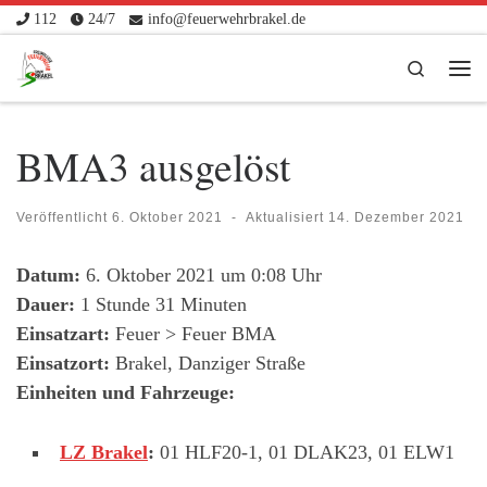
112
24/7
info@feuerwehrbrakel.de
Zum Inhalt springen
Search
Me
BMA3 ausgelöst
Veröffentlicht
6. Oktober 2021
-
Aktualisiert
14. Dezember 2021
Datum:
6. Oktober 2021 um 0:08 Uhr
Dauer:
1 Stunde 31 Minuten
Einsatzart:
Feuer > Feuer BMA
Einsatzort:
Brakel, Danziger Straße
Einheiten und Fahrzeuge:
LZ Brakel
:
01 HLF20-1, 01 DLAK23, 01 ELW1