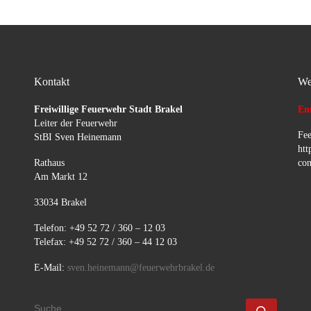
Kontakt
We
Freiwillige Feuerwehr Stadt Brakel
Ent
Leiter der Feuerwehr
Fee
StBI Sven Heinemann
htt
Rathaus
con
Am Markt 12
33034 Brakel
Telefon: +49 52 72 / 360 – 12 03
Telefax: +49 52 72 / 360 – 44 12 03
E-Mail:
sven.heinemann@feuerwehrbrakel.de
SUCHE
Suche 