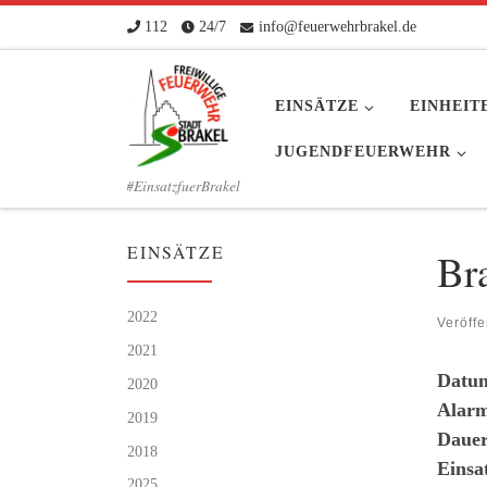
112
24/7
info@feuerwehrbrakel.de
Zum Inhalt springen
EINSÄTZE
EINHEIT
JUGENDFEUERWEHR
#EinsatzfuerBrakel
EINSÄTZE
Br
2022
Veröffe
2021
Datu
2020
Alarm
2019
Dauer
2018
Einsa
2025