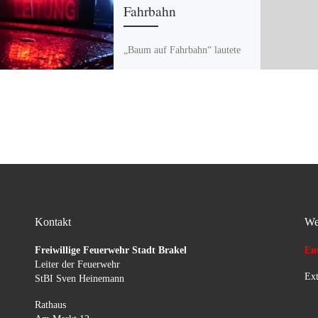
Fahrbahn
„Baum auf Fahrbahn“ lautete
die Alarmmeldung für die
Löschgruppe Istrup. Auf der
B64 zwischen Istrup und
Herste wurde ein Baum
beseitigt, der […]
Kontakt
We
Freiwillige Feuerwehr Stadt Brakel
Ent
Leiter der Feuerwehr
Ext
StBI Sven Heinemann
Rathaus