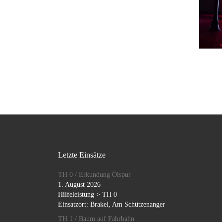
Letzte Einsätze
TH 0 / Erkundung Ölspur
1. August 2026
Hilfeleistung > TH 0
Einsatzort: Brakel, Am Schützenanger
TH 1 / Baum auf Fahrbahn