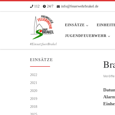
112
24/7
info@feuerwehrbrakel.de
Zum Inhalt springen
EINSÄTZE
EINHEIT
JUGENDFEUERWEHR
#EinsatzfuerBrakel
EINSÄTZE
Br
2022
Veröffe
2021
Datu
2020
Alarm
2019
Einhe
2018
2025