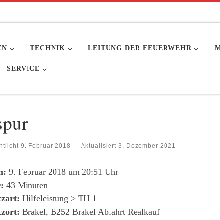
EN
TECHNIK
LEITUNG DER FEUERWEHR
M
SERVICE
spur
ntlicht
9. Februar 2018
-
Aktualisiert
3. Dezember 2021
m:
9. Februar 2018 um 20:51 Uhr
:
43 Minuten
tzart:
Hilfeleistung > TH 1
tzort:
Brakel, B252 Brakel Abfahrt Realkauf