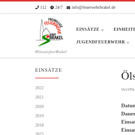
112
24/7
info@feuerwehrbrakel.de
Zum Inhalt springen
EINSÄTZE
EINHEIT
JUGENDFEUERWEHR
#EinsatzfuerBrakel
EINSÄTZE
Öl
2022
Veröffe
2021
Datu
2020
Dauer
2019
Einsa
2018
Einsa
2025