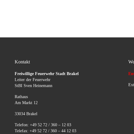
Länge, Ölspur
abgestreut.Straßenbaulastträger
war vor Ort und stellte
Schilder auf.
Kontakt
We
Freiwillige Feuerwehr Stadt Brakel
Ent
Leiter der Feuerwehr
Ext
StBI Sven Heinemann
Rathaus
Am Markt 12
33034 Brakel
Telefon: +49 52 72 / 360 – 12 03
Telefax: +49 52 72 / 360 – 44 12 03