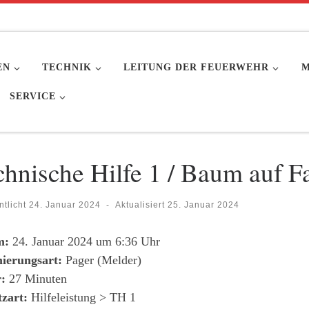
EN
TECHNIK
LEITUNG DER FEUERWEHR
M
SERVICE
chnische Hilfe 1 / Baum auf 
ntlicht
24. Januar 2024
-
Aktualisiert
25. Januar 2024
m:
24. Januar 2024 um 6:36 Uhr
ierungsart:
Pager (Melder)
:
27 Minuten
tzart:
Hilfeleistung > TH 1