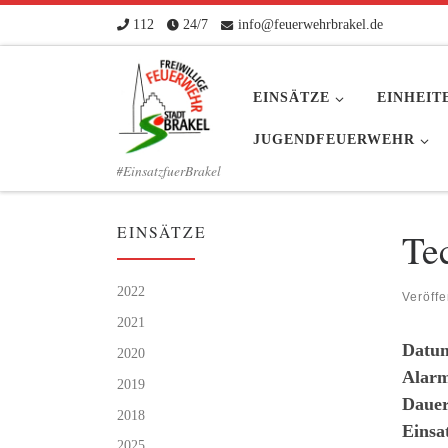
112
24/7
info@feuerwehrbrakel.de
Zum Inhalt springen
EINSÄTZE
EINHEIT
JUGENDFEUERWEHR
#EinsatzfuerBrakel
EINSÄTZE
Te
2022
Veröffe
2021
Datu
2020
Alarm
2019
Dauer
2018
Einsa
2025