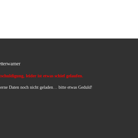
nach VU leicht. Betriebsstoffe
aufgenommen und Fachgerecht
Entsorgt.
tterwarner
schuldigung, leider ist etwas schief gelaufen.
erne Daten noch nicht geladen… bitte etwas Geduld!