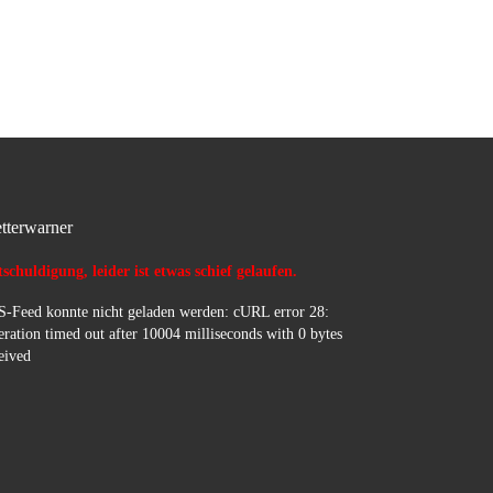
für den LZ Brakel und die LG
Riesel!
tterwarner
schuldigung, leider ist etwas schief gelaufen.
-Feed konnte nicht geladen werden: cURL error 28:
ration timed out after 10004 milliseconds with 0 bytes
eived