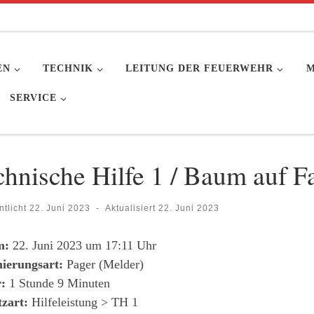
EN
TECHNIK
LEITUNG DER FEUERWEHR
M
SERVICE
chnische Hilfe 1 / Baum auf 
ntlicht
22. Juni 2023
-
Aktualisiert
22. Juni 2023
m:
22. Juni 2023 um 17:11 Uhr
ierungsart:
Pager (Melder)
:
1 Stunde 9 Minuten
tzart:
Hilfeleistung > TH 1