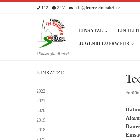
112
24/7
info@feuerwehrbrakel.de
Zum Inhalt springen
EINSÄTZE
EINHEIT
JUGENDFEUERWEHR
#EinsatzfuerBrakel
EINSÄTZE
Te
2022
Veröffe
2021
Datu
2020
Alarm
2019
Dauer
2018
Einsa
2025