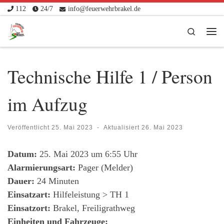
112
24/7
info@feuerwehrbrakel.de
Zum Inhalt springen
Search
Me
Technische Hilfe 1 / Person
im Aufzug
Veröffentlicht
25. Mai 2023
-
Aktualisiert
26. Mai 2023
Datum:
25. Mai 2023 um 6:55 Uhr
Alarmierungsart:
Pager (Melder)
Dauer:
24 Minuten
Einsatzart:
Hilfeleistung > TH 1
Einsatzort:
Brakel, Freiligrathweg
Einheiten und Fahrzeuge: