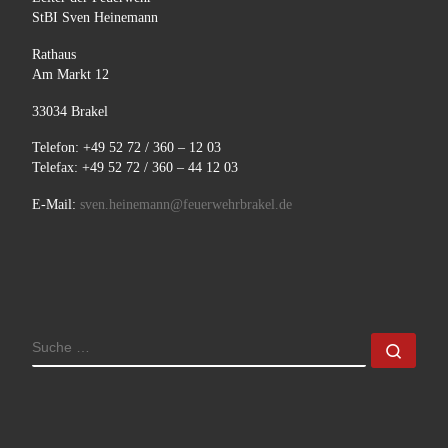
StBI Sven Heinemann
Rathaus
Am Markt 12
33034 Brakel
Telefon: +49 52 72 / 360 – 12 03
Telefax: +49 52 72 / 360 – 44 12 03
E-Mail:
sven.heinemann@feuerwehrbrakel.de
SUCHE
Such