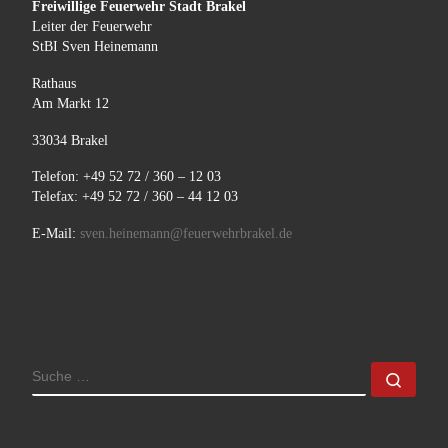
Freiwillige Feuerwehr Stadt Brakel
Leiter der Feuerwehr
StBI Sven Heinemann
Rathaus
Am Markt 12
33034 Brakel
Telefon: +49 52 72 / 360 – 12 03
Telefax: +49 52 72 / 360 – 44 12 03
E-Mail:
sven.heinemann@feuerwehrbrakel.de
SUCHE
Such