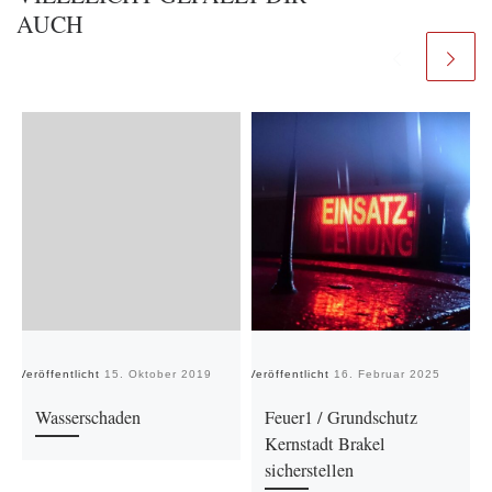
AUCH
Veröffentlicht
15. Oktober 2019
Veröffentlicht
16. Februar 2025
Ve
Wasserschaden
Feuer1 / Grundschutz
Kernstadt Brakel
sicherstellen