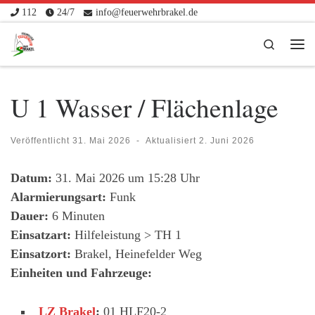
112
24/7
info@feuerwehrbrakel.de
Zum Inhalt springen
Search
Me
U 1 Wasser / Flächenlage
Veröffentlicht
31. Mai 2026
-
Aktualisiert
2. Juni 2026
Datum:
31. Mai 2026 um 15:28 Uhr
Alarmierungsart:
Funk
Dauer:
6 Minuten
Einsatzart:
Hilfeleistung > TH 1
Einsatzort:
Brakel, Heinefelder Weg
Einheiten und Fahrzeuge:
LZ Brakel
:
01 HLF20-2