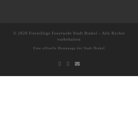
© 2026
Freiwillige Feuerwehr Stadt Brakel
–
Alle Rechte
vorbehalten
Eine offizelle Homepage der
Stadt Brakel