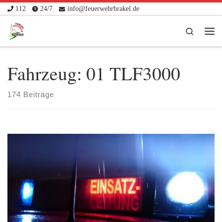
112
24/7
info@feuerwehrbrakel.de
Zum Inhalt springen
Search
Me
Fahrzeug:
01 TLF3000
174 Beiträge