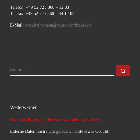
Telefon: +49 52 72 / 360 – 12 03
Telefax: +49 52 72 / 360 – 44 12 03
E-Mail:
sven.heinemann@feuerwehrbrakel.de
SUCHE
Such
Wetterwarner
Entschuldigung, leider ist etwas schief gelaufen.
Externe Daten noch nicht geladen… bitte etwas Geduld!